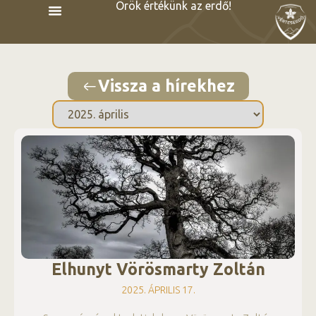
Örök értékünk az erdő!
Vissza a hírekhez
Elhunyt Vörösmarty Zoltán
2025. ÁPRILIS 17.