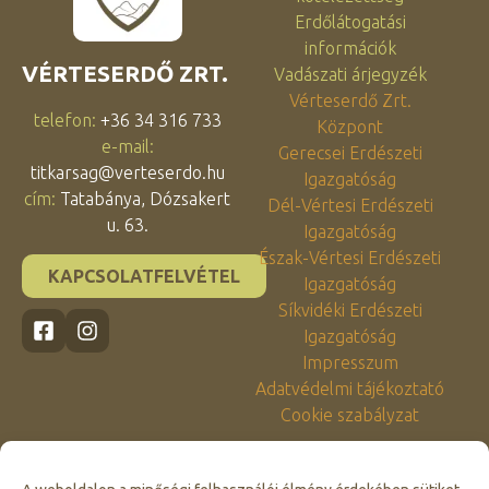
Erdőlátogatási
információk
VÉRTESERDŐ ZRT.
Vadászati árjegyzék
Vérteserdő Zrt.
telefon:
+36 34 316 733
Központ
e-mail:
Gerecsei Erdészeti
titkarsag@verteserdo.hu
Igazgatóság
cím:
Tatabánya, Dózsakert
Dél-Vértesi Erdészeti
u. 63.
Igazgatóság
Észak-Vértesi Erdészeti
KAPCSOLATFELVÉTEL
Igazgatóság
Síkvidéki Erdészeti
Igazgatóság
Impresszum
Adatvédelmi tájékoztató
Cookie szabályzat