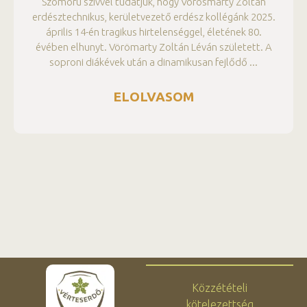
Szomorú szívvel tudatjuk, hogy Vörösmarty Zoltán
erdésztechnikus, kerületvezető erdész kollégánk 2025.
április 14-én tragikus hirtelenséggel, életének 80.
évében elhunyt. Vörömarty Zoltán Léván született. A
soproni diákévek után a dinamikusan fejlődő
ELOLVASOM
Közzétételi
kötelezettség