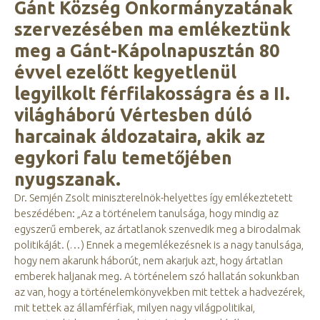
Gánt Község Önkormányzatának
szervezésében ma emlékeztünk
meg a Gánt-Kápolnapusztán 80
évvel ezelőtt kegyetlenül
legyilkolt férfilakosságra és a II.
világháború Vértesben dúló
harcainak áldozataira, akik az
egykori falu temetőjében
nyugszanak.
Dr. Semjén Zsolt miniszterelnök-helyettes így emlékeztetett
beszédében: „Az a történelem tanulsága, hogy mindig az
egyszerű emberek, az ártatlanok szenvedik meg a birodalmak
politikáját. (…) Ennek a megemlékezésnek is a nagy tanulsága,
hogy nem akarunk háborút, nem akarjuk azt, hogy ártatlan
emberek haljanak meg. A történelem szó hallatán sokunkban
az van, hogy a történelemkönyvekben mit tettek a hadvezérek,
mit tettek az államférfiak, milyen nagy világpolitikai,