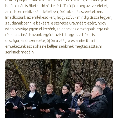
halála után is őket üldözöttekért. Találják meg azt az életet,
amit Isten nekik szánt békében, örömben és szeretetben.
Imádkozunk az emlékezőkért, hogy szívük mindig tiszta legyen,
s tudjanak tenni a békéért, a szeretet uralmáért azért, hogy
Isten országa jöjjön el közénk, se ennek az országnak legyünk
részesei. Imádkozunk együtt azért, hogy ez a béke, Isten
országa, az ő szeretete jöjjön a világra és amire itt mi
emlékezünk azt soha ne kelljen senkinek megtapasztalni,
senkinek megélni.