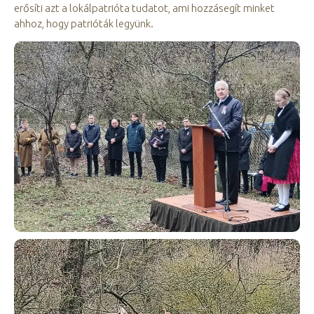
erősíti azt a lokálpatrióta tudatot, ami hozzásegít minket
ahhoz, hogy patrióták legyünk.