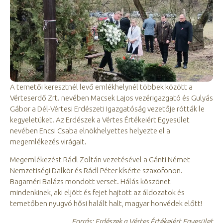
A temetői keresztnél levő emlékhelynél többek között a
Vérteserdő Zrt. nevében Macsek Lajos vezérigazgató és Gulyás
Gábor a Dél-Vértesi Erdészeti Igazgatóság vezetője rótták le
kegyeletüket. Az Erdészek a Vértes Értékeiért Egyesület
nevében Encsi Csaba elnökhelyettes helyezte el a
megemlékezés virágait.
Megemlékezést Rádl Zoltán vezetésével a Gánti Német
Nemzetiségi Dalkör és Rádl Péter kísérte szaxofonon.
Bagaméri Balázs mondott verset. Hálás köszönet
mindenkinek, aki eljött és fejet hajtott az áldozatok és
temetőben nyugvó hősi halált halt, magyar honvédek előtt!
Forrás: Erdészek a Vértes Értékeiért Egyesület