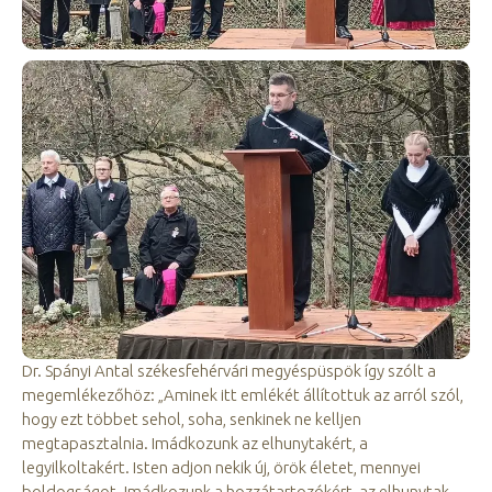
Dr. Spányi Antal székesfehérvári megyéspüspök így szólt a
megemlékezőhöz: „Aminek itt emlékét állítottuk az arról szól,
hogy ezt többet sehol, soha, senkinek ne kelljen
megtapasztalnia. Imádkozunk az elhunytakért, a
legyilkoltakért. Isten adjon nekik új, örök életet, mennyei
boldogságot. Imádkozunk a hozzátartozókért, az elhunytak