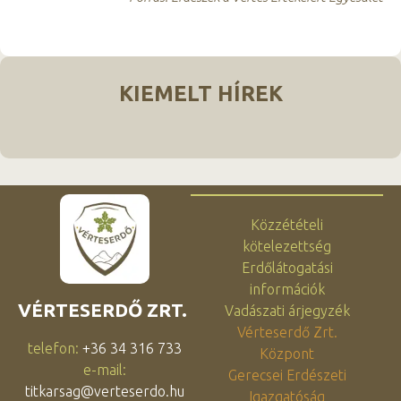
KIEMELT HÍREK
Közzétételi
kötelezettség
Erdőlátogatási
információk
VÉRTESERDŐ ZRT.
Vadászati árjegyzék
Vérteserdő Zrt.
telefon:
+36 34 316 733
Központ
e-mail:
Gerecsei Erdészeti
titkarsag@verteserdo.hu
Igazgatóság