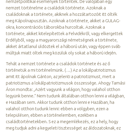
nemzetpolitikai események történtek. De valójában egy
nemzet történelme a családok története. Azoknak a
családoknak a története, akiknek a hozzátartozóit itt ölték
meg Kápolnapusztán. Azoknak a története, akiket a GULAG-
okra, koncentrációs táborokba hurcoltak. Azoknak a
története, akiket kitelepítettek a Felvidékről, vagy elkergettek
Erdélyből, vagy a magyarországi németségnek a története,
akiket ártatlanul üldöztek el a háború után, vagy éppen sváb
múltjuk miatt öltek meg közülük oly sokat a háború idején.
Tehát a nemzet története a családok története és az ő
történetük a mi történelmünk. (…) Az a lokálpatriotizmus
amit itt ápolnak Gánton, az jelenti a patriotizmust, mert a
patriotizmus a lokálpatriotizmusok összessége. Ahogy Tamási
Áron mondta: „Azért vagyunk a világon, hogy valahol otthon
legyünk benne.” Nem tudunk általában otthon lenni a világban,
e Hazában sem. Akkor tudunk otthon lenni e Hazában, ha
valahol otthon tudunk lenni: ebben a völgyben, ezen a
településen, ebben a történelemben, ezekben a
családtörténetekben. S ez a megemlékezés, ez a hely, hogy
meg tudjuk adni a kegyeleti tisztességet az áldozatoknak, ez