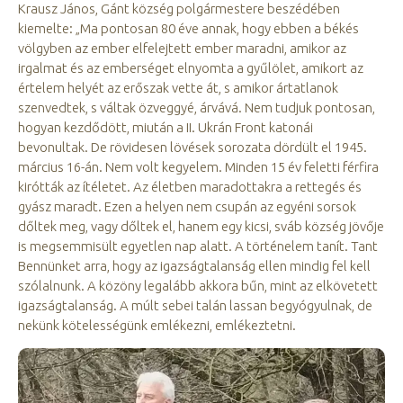
Krausz János, Gánt község polgármestere beszédében
kiemelte: „Ma pontosan 80 éve annak, hogy ebben a békés
völgyben az ember elfelejtett ember maradni, amikor az
irgalmat és az emberséget elnyomta a gyűlölet, amikort az
értelem helyét az erőszak vette át, s amikor ártatlanok
szenvedtek, s váltak özveggyé, árvává. Nem tudjuk pontosan,
hogyan kezdődött, miután a II. Ukrán Front katonái
bevonultak. De rövidesen lövések sorozata dördült el 1945.
március 16-án. Nem volt kegyelem. Minden 15 év feletti férfira
kirótták az ítéletet. Az életben maradottakra a rettegés és
gyász maradt. Ezen a helyen nem csupán az egyéni sorsok
dőltek meg, vagy dőltek el, hanem egy kicsi, sváb község jövője
is megsemmisült egyetlen nap alatt. A történelem tanít. Tant
Bennünket arra, hogy az igazságtalanság ellen mindig fel kell
szólalnunk. A közöny legalább akkora bűn, mint az elkövetett
igazságtalanság. A múlt sebei talán lassan begyógyulnak, de
nekünk kötelességünk emlékezni, emlékeztetni.