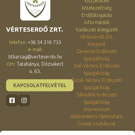
Közzétételi
kötelezettség
Erdőlátogatási
információk
VÉRTESERDŐ ZRT.
Vadászati árjegyzék
Vérteserdő Zrt.
telefon:
+36 34 316 733
Központ
e-mail:
Gerecsei Erdészeti
titkarsag@verteserdo.hu
Igazgatóság
cím:
Tatabánya, Dózsakert
Dél-Vértesi Erdészeti
u. 63.
Igazgatóság
Észak-Vértesi Erdészeti
KAPCSOLATFELVÉTEL
Igazgatóság
Síkvidéki Erdészeti
Igazgatóság
Impresszum
Adatvédelmi tájékoztató
Cookie szabályzat