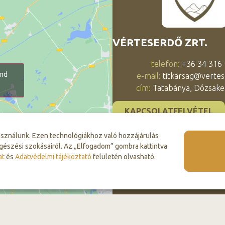
VÉRTESERDŐ ZRT.
telefon:
+36 34 316
and
e-mail:
titkarsag@vertes
cím:
Tatabánya, Dózsaker
KAPCSOLATFELVÉTEL
asználunk. Ezen technológiákhoz való hozzájárulás
gészési szokásairól. Az „Elfogadom” gombra kattintva
at
és
Adatvédelmi tájékoztató
felületén olvasható.
© 2026 Vérteserdő Zrt. Minden jog fenntartva.