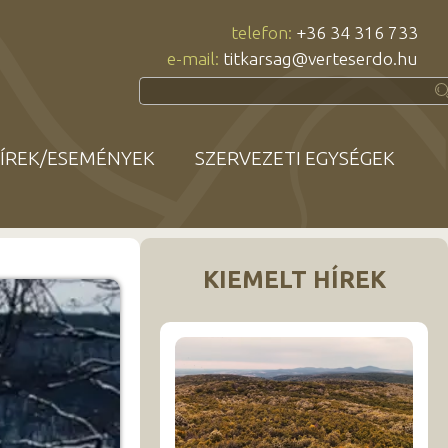
telefon:
+36 34 316 733
e-mail:
titkarsag@verteserdo.hu
ÍREK/ESEMÉNYEK
SZERVEZETI EGYSÉGEK
KIEMELT HÍREK