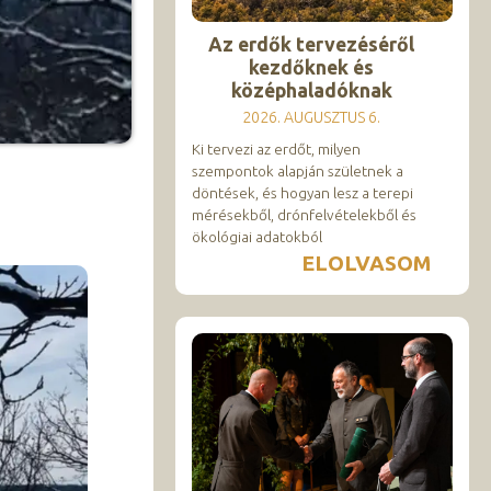
Az erdők tervezéséről
kezdőknek és
középhaladóknak
2026. AUGUSZTUS 6.
Ki tervezi az erdőt, milyen
szempontok alapján születnek a
döntések, és hogyan lesz a terepi
mérésekből, drónfelvételekből és
ökológiai adatokból
ELOLVASOM