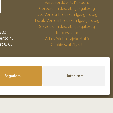
Vérteserdő Zrt. Központ
Gerecsei Erdészeti Igazgatóság
Dél-Vértesi Erdészeti Igazgatóság
Észak-Vértesi Erdészeti Igazgatóság
Síkvidéki Erdészeti Igazgatóság
 733
Impresszum
erdo.hu
Adatvédelmi tájékoztató
t u. 63.
Cookie szabályzat
Elfogadom
Elutasítom