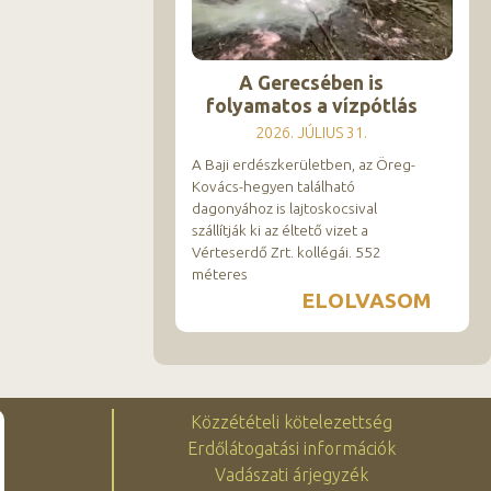
A Gerecsében is
folyamatos a vízpótlás
2026. JÚLIUS 31.
A Baji erdészkerületben, az Öreg-
Kovács-hegyen található
dagonyához is lajtoskocsival
szállítják ki az éltető vizet a
Vérteserdő Zrt. kollégái. 552
méteres
ELOLVASOM
Közzétételi kötelezettség
Erdőlátogatási információk
Vadászati árjegyzék