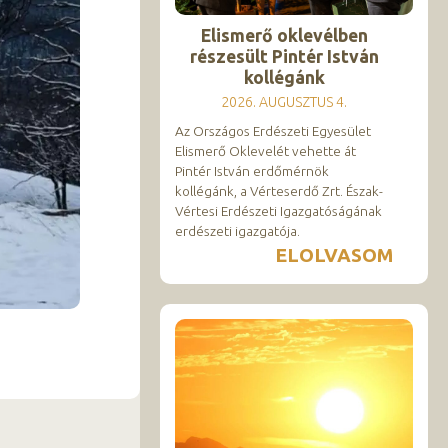
Elismerő oklevélben
részesült Pintér István
kollégánk
2026. AUGUSZTUS 4.
Az Országos Erdészeti Egyesület
Elismerő Oklevelét vehette át
Pintér István erdőmérnök
kollégánk, a Vérteserdő Zrt. Észak-
Vértesi Erdészeti Igazgatóságának
erdészeti igazgatója.
ELOLVASOM