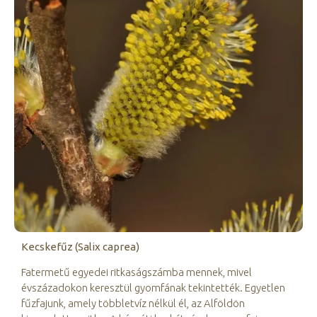
Kecskefűz (Salix caprea)
Fatermetű egyedei ritkaságszámba mennek, mivel
évszázadokon keresztül gyomfának tekintették. Egyetlen
fűzfajunk, amely többletvíz nélkül él, az Alföldön