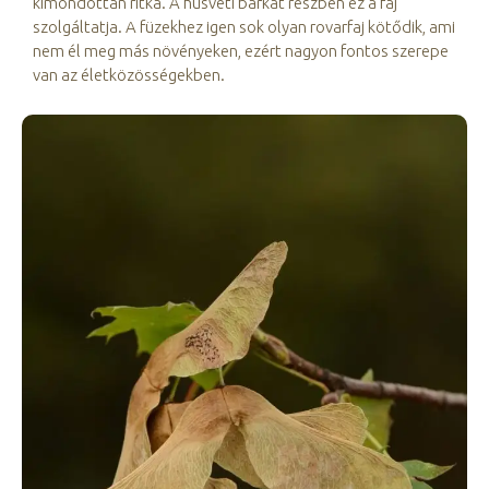
kimondottan ritka. A húsvéti barkát részben ez a faj
szolgáltatja. A füzekhez igen sok olyan rovarfaj kötődik, ami
nem él meg más növényeken, ezért nagyon fontos szerepe
van az életközösségekben.