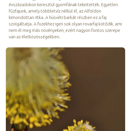
évszázadokon keresztül gyomfának tekintették. Egyetlen
fűzfajunk, amely többletvíz nélkül él, az Alföldön
kimondottan ritka. A húsvéti barkát részben ez a faj
szolgáltatja. A füzekhez igen sok olyan rovarfaj kötődik, ami
nem él meg más növényeken, ezért nagyon fontos szerepe
van az életközösségekben.