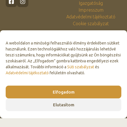
Igazgatóság
Impresszum
Adatvédelmi tájékoztató
Cookie szabályzat
A weboldalon a minőségi felhasználói élmény érdekében sütiket
használunk. Ezen technológiákhoz való hozzájárulás lehetővé
teszi számunkra, hogy információkat gyűjtsünk az Ön böngészési
szokásairól. Az „Elfogadom” gombra kattintva engedélyezi ezek
alkalmazását. További információ a
Süti szabályzat
és
Click to accept marketing cookies and
Adatvédelmi tájékoztató
felületén olvasható.
enable this content
Elfogadom
Elutasítom
© 2026 Vérteserdő Zrt. Minden jog fenntartva.