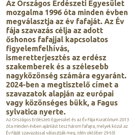
Az Országos Erdészeti Egyesület
mozgalma 1996 óta minden évben
megválasztja az év fafaját. Az Év
fája szavazás célja az adott
őshonos fafajjal kapcsolatos
figyelemfelhívás,
ismeretterjesztés az erdész
szakemberek és a szélesebb
nagyközönség számára egyaránt.
2024-ben a megtisztelő címet a
szavazatok alapján az európai
vagy közönséges bükk, a Fagus
sylvatica nyerte.
Az Országos Erdészeti Egyesület és az Év Fája Kuratórium 2013
óta minden évben ajánlást tesz három fafajra, melyek közül az
Év Fáját szavazással választják meg. Idén október 29-től