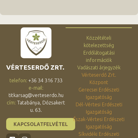
Közzétételi
kötelezettség
Erdőlátogatási
információk
VÉRTESERDŐ ZRT.
Vadászati árjegyzék
Vérteserdő Zrt.
telefon:
+36 34 316 733
Központ
e-mail:
Gerecsei Erdészeti
titkarsag@verteserdo.hu
Igazgatóság
cím:
Tatabánya, Dózsakert
Dél-Vértesi Erdészeti
u. 63.
Igazgatóság
Észak-Vértesi Erdészeti
KAPCSOLATFELVÉTEL
Igazgatóság
Síkvidéki Erdészeti