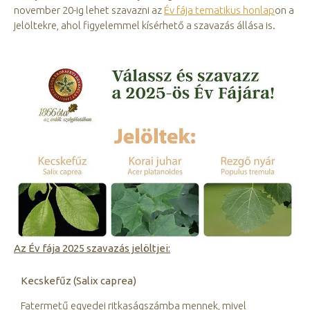
november 20-ig lehet szavazni az
Év fája tematikus honlap
on a
jelöltekre, ahol figyelemmel kísérhető a szavazás állása is.
Az Év fája 2025 szavazás jelöltjei:
Kecskefűz (Salix caprea)
Fatermetű egyedei ritkaságszámba mennek, mivel