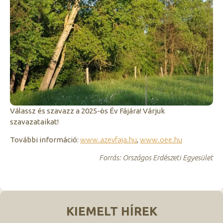
Válassz és szavazz a 2025-ös Év Fájára! Várjuk
szavazataikat!
További információ:
www.azevfaja.hu
,
www.oee.hu
Forrás: Országos Erdészeti Egyesület
KIEMELT HÍREK