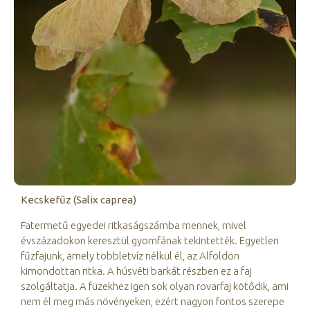
Kecskefűz (Salix caprea)
Fatermetű egyedei ritkaságszámba mennek, mivel
évszázadokon keresztül gyomfának tekintették. Egyetlen
fűzfajunk, amely többletvíz nélkül él, az Alföldön
kimondottan ritka. A húsvéti barkát részben ez a faj
szolgáltatja. A füzekhez igen sok olyan rovarfaj kötődik, ami
nem él meg más növényeken, ezért nagyon fontos szerepe