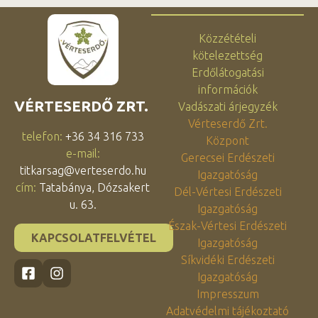
Közzétételi
kötelezettség
Erdőlátogatási
információk
VÉRTESERDŐ ZRT.
Vadászati árjegyzék
Vérteserdő Zrt.
telefon:
+36 34 316 733
Központ
e-mail:
Gerecsei Erdészeti
titkarsag@verteserdo.hu
Igazgatóság
cím:
Tatabánya, Dózsakert
Dél-Vértesi Erdészeti
u. 63.
Igazgatóság
Észak-Vértesi Erdészeti
KAPCSOLATFELVÉTEL
Igazgatóság
Síkvidéki Erdészeti
Igazgatóság
Impresszum
Adatvédelmi tájékoztató