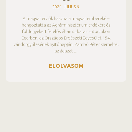
2024. JÚLIUS 6.
A magyar erdők haszna a magyar embereké –
hangoztatta az Agrárminisztérium erdőkért és
földügyekért felelős államtitkára csütörtökön
Egerben, az Országos Erdészeti Egyesület 154.
vándorgyűlésének nyitónapján. Zambó Péter kiemelte:
az ágazat
ELOLVASOM