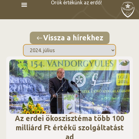
Örök értékünk az erdő!
Vissza a hírekhez
Az erdei ökoszisztéma több 100
milliárd Ft értékű szolgáltatást
ad