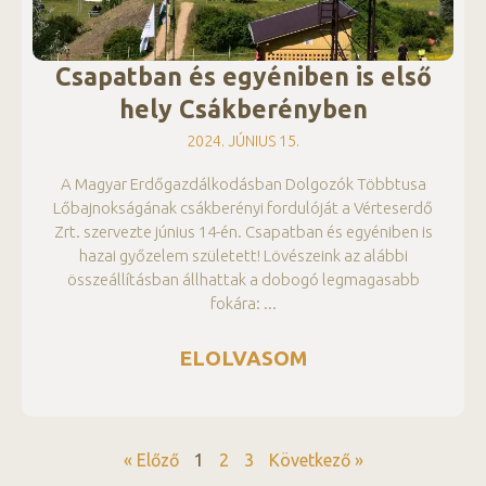
Csapatban és egyéniben is első
hely Csákberényben
2024. JÚNIUS 15.
A Magyar Erdőgazdálkodásban Dolgozók Többtusa
Lőbajnokságának csákberényi fordulóját a Vérteserdő
Zrt. szervezte június 14-én. Csapatban és egyéniben is
hazai győzelem született! Lövészeink az alábbi
összeállításban állhattak a dobogó legmagasabb
fokára:
ELOLVASOM
« Előző
1
2
3
Következő »