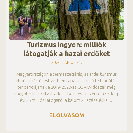
Turizmus ingyen: milliók
látogatják a hazai erdőket
2024. JÚNIUS 24.
Magyarországon a természetjárás, az erdei turizmus
elmúlt másfél évtizedben tapasztalható fellendülési
tendenciájának a 2019-2020-as COVID-időszak még
nagyobb intenzitást adott: becslések szerint az addigi
évi 35 milliós látogatói alkalom 25 százalékkal
ELOLVASOM