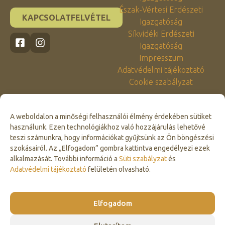
Észak-Vértesi Erdészeti
KAPCSOLATFELVÉTEL
Igazgatóság
Síkvidéki Erdészeti
Igazgatóság
Impresszum
Adatvédelmi tájékoztató
Cookie szabályzat
A weboldalon a minőségi felhasználói élmény érdekében sütiket
használunk. Ezen technológiákhoz való hozzájárulás lehetővé
teszi számunkra, hogy információkat gyűjtsünk az Ön böngészési
szokásairól. Az „Elfogadom” gombra kattintva engedélyezi ezek
alkalmazását. További információ a
Süti szabályzat
és
Click to accept marketing cookies and
Adatvédelmi tájékoztató
felületén olvasható.
enable this content
Elfogadom