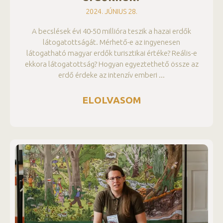
2024. JÚNIUS 28.
A becslések évi 40-50 millióra teszik a hazai erdők
látogatottságát. Mérhető-e az ingyenesen
látogatható magyar erdők turisztikai értéke? Reális-e
ekkora látogatottság? Hogyan egyeztethető össze az
erdő érdeke az intenzív emberi
ELOLVASOM