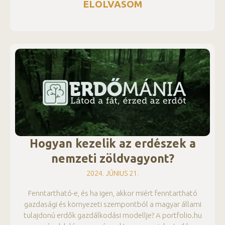
ELOLVASOM
Hogyan kezelik az erdészek a
nemzeti zöldvagyont?
2024. JÚNIUS 21.
Fenntartható-e, és ha igen, akkor miért fenntartható
gazdasági és környezeti szempontból a magyar állami
tulajdonú erdők gazdálkodási modellje? A portfolio.hu