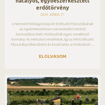
hatályos, egybeszerkesztett
erdőtörvény
2024. JÚNIUS 17.
A Nemzeti Földügyi Központ Erdészeti Főosztályának
az Agrárminisztérium szervezetébe történő
beolvadása miatt módosultak egyes vonatkozó
kormány- és miniszteri rendeletek, így az AM Erdészeti
Főosztálya elkészítette és közzé tette a módosított
ELOLVASOM