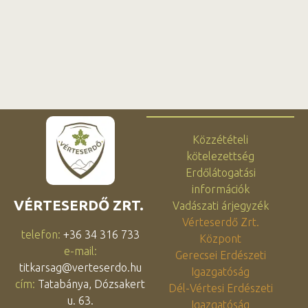
Közzétételi
kötelezettség
Erdőlátogatási
információk
VÉRTESERDŐ ZRT.
Vadászati árjegyzék
Vérteserdő Zrt.
telefon:
+36 34 316 733
Központ
e-mail:
Gerecsei Erdészeti
titkarsag@verteserdo.hu
Igazgatóság
cím:
Tatabánya, Dózsakert
Dél-Vértesi Erdészeti
u. 63.
Igazgatóság