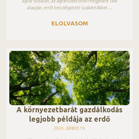
agrár oldalán, az agrárszektoron megjelent cikk
alapján, erről beszélgetett szakértőkkel
ELOLVASOM
A környezetbarát gazdálkodás
legjobb példája az erdő
2024. JÚNIUS 19.