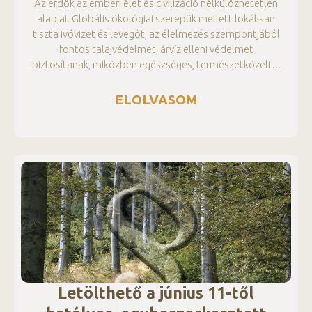
Az erdők az emberi élet és civilizáció nélkülözhetetlen
alapjai. Globális ökológiai szerepük mellett lokálisan
tiszta ivóvizet és levegőt, az élelmezés szempontjából
fontos talajvédelmet, árvíz elleni védelmet
biztosítanak, miközben egészséges, természetközeli
ELOLVASOM
Letölthető a június 11-től