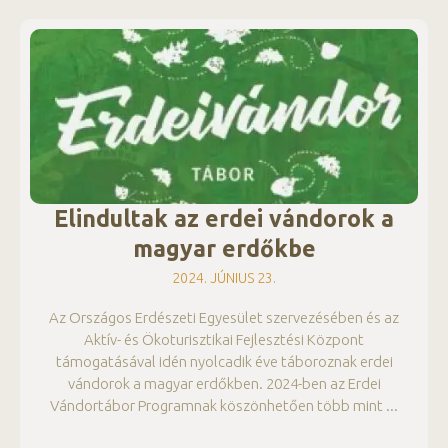
Elindultak az erdei vándorok a
magyar erdőkbe
2024. JÚNIUS 23.
Az Országos Erdészeti Egyesület szervezésében és az
Aktív- és Ökoturisztikai Fejlesztési Központ
támogatásával idén nyolcadik éve táboroznak erdei
vándorok a magyar erdőkben. 2024-ben az Erdei
Vándortábor Programnak köszönhetően több mint