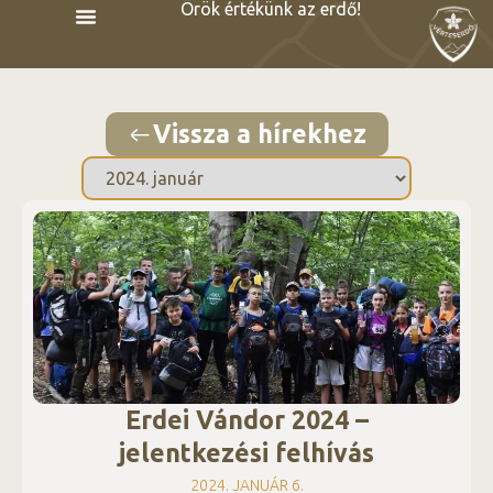
Örök értékünk az erdő!
Vissza a hírekhez
Erdei Vándor 2024 –
jelentkezési felhívás
2024. JANUÁR 6.