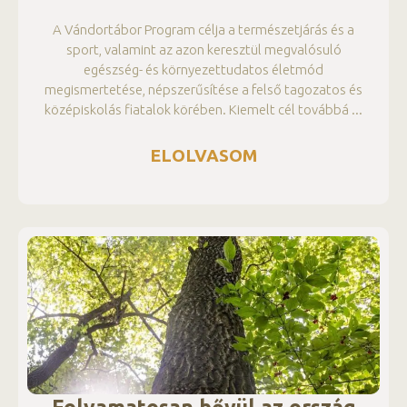
A Vándortábor Program célja a természetjárás és a
sport, valamint az azon keresztül megvalósuló
egészség- és környezettudatos életmód
megismertetése, népszerűsítése a felső tagozatos és
középiskolás fiatalok körében. Kiemelt cél továbbá
ELOLVASOM