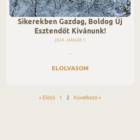
Sikerekben Gazdag, Boldog Új
Esztendőt Kívánunk!
2024. JANUÁR 1.
‎
ELOLVASOM
« Előző
1
2
Következő »