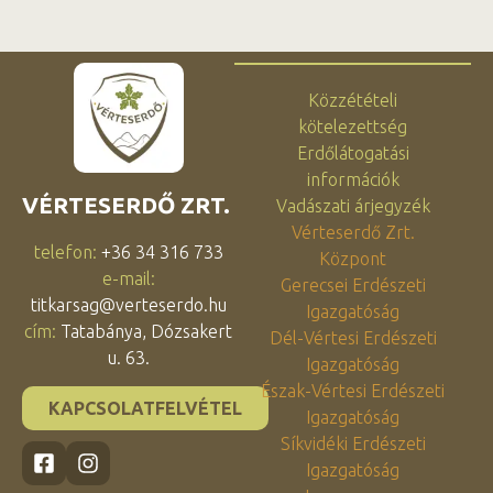
Közzétételi
kötelezettség
Erdőlátogatási
információk
VÉRTESERDŐ ZRT.
Vadászati árjegyzék
Vérteserdő Zrt.
telefon:
+36 34 316 733
Központ
e-mail:
Gerecsei Erdészeti
titkarsag@verteserdo.hu
Igazgatóság
cím:
Tatabánya, Dózsakert
Dél-Vértesi Erdészeti
u. 63.
Igazgatóság
Észak-Vértesi Erdészeti
KAPCSOLATFELVÉTEL
Igazgatóság
Síkvidéki Erdészeti
Igazgatóság