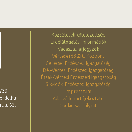
Közzétételi kötelezettség
Erdőlátogatási információk
Vadászati árjegyzék
Vérteserdő Zrt. Központ
Gerecsei Erdészeti Igazgatóság
Dél-Vértesi Erdészeti Igazgatóság
Észak-Vértesi Erdészeti Igazgatóság
Síkvidéki Erdészeti Igazgatóság
 733
Impresszum
erdo.hu
Adatvédelmi tájékoztató
t u. 63.
Cookie szabályzat