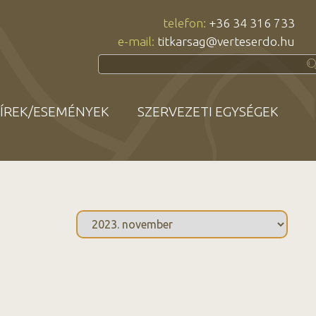
telefon:
+36 34 316 733
e-mail:
titkarsag@verteserdo.hu
ÍREK/ESEMÉNYEK
SZERVEZETI EGYSÉGEK