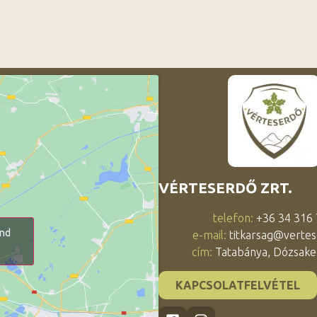
VÉRTESERDŐ ZRT.
telefon:
+36 34 316
and
e-mail:
titkarsag@vertes
cím:
Tatabánya, Dózsaker
KAPCSOLATFELVÉTEL