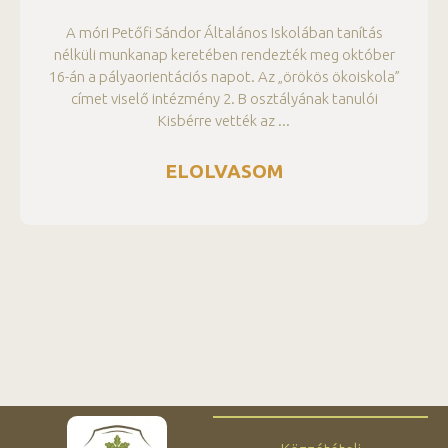
A móri Petőfi Sándor Általános Iskolában tanítás
nélküli munkanap keretében rendezték meg október
16-án a pályaorientációs napot. Az „örökös ökoiskola”
címet viselő intézmény 2. B osztályának tanulói
Kisbérre vették az
ELOLVASOM