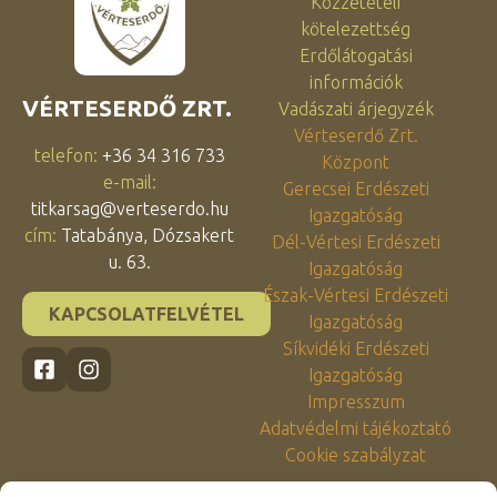
Közzétételi
kötelezettség
Erdőlátogatási
információk
VÉRTESERDŐ ZRT.
Vadászati árjegyzék
Vérteserdő Zrt.
telefon:
+36 34 316 733
Központ
e-mail:
Gerecsei Erdészeti
titkarsag@verteserdo.hu
Igazgatóság
cím:
Tatabánya, Dózsakert
Dél-Vértesi Erdészeti
u. 63.
Igazgatóság
Észak-Vértesi Erdészeti
KAPCSOLATFELVÉTEL
Igazgatóság
Síkvidéki Erdészeti
Igazgatóság
Impresszum
Adatvédelmi tájékoztató
Cookie szabályzat