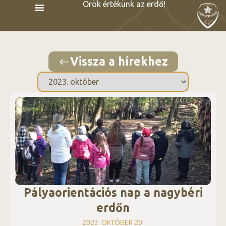
Örök értékünk az erdő!
Vissza a hírekhez
Pályaorientációs nap a nagybéri
erdőn
2023. OKTÓBER 20.