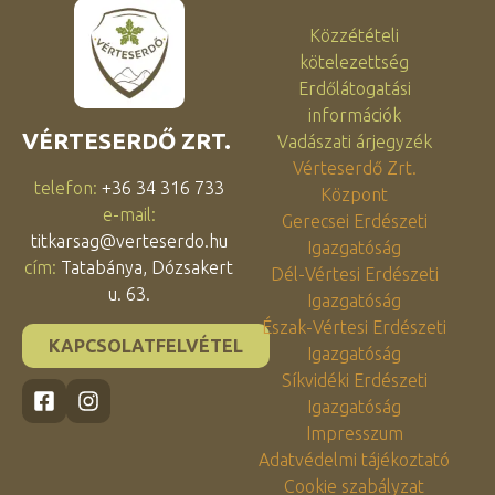
Közzétételi
kötelezettség
Erdőlátogatási
információk
VÉRTESERDŐ ZRT.
Vadászati árjegyzék
Vérteserdő Zrt.
telefon:
+36 34 316 733
Központ
e-mail:
Gerecsei Erdészeti
titkarsag@verteserdo.hu
Igazgatóság
cím:
Tatabánya, Dózsakert
Dél-Vértesi Erdészeti
u. 63.
Igazgatóság
Észak-Vértesi Erdészeti
KAPCSOLATFELVÉTEL
Igazgatóság
Síkvidéki Erdészeti
Igazgatóság
Impresszum
Adatvédelmi tájékoztató
Cookie szabályzat