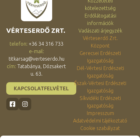
Közzétételi
kötelezettség
Erdőlátogatási
információk
VÉRTESERDŐ ZRT.
Vadászati árjegyzék
Vérteserdő Zrt.
telefon:
+36 34 316 733
Központ
e-mail:
Gerecsei Erdészeti
titkarsag@verteserdo.hu
Igazgatóság
cím:
Tatabánya, Dózsakert
Dél-Vértesi Erdészeti
u. 63.
Igazgatóság
Észak-Vértesi Erdészeti
KAPCSOLATFELVÉTEL
Igazgatóság
Síkvidéki Erdészeti
Igazgatóság
Impresszum
Adatvédelmi tájékoztató
Cookie szabályzat