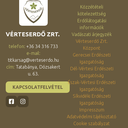
Közzétételi
kötelezettség
Erdőlátogatási
információk
VÉRTESERDŐ ZRT.
Vadászati árjegyzék
Vérteserdő Zrt.
telefon:
+36 34 316 733
Központ
e-mail:
Gerecsei Erdészeti
titkarsag@verteserdo.hu
Igazgatóság
cím:
Tatabánya, Dózsakert
Dél-Vértesi Erdészeti
u. 63.
Igazgatóság
Észak-Vértesi Erdészeti
KAPCSOLATFELVÉTEL
Igazgatóság
Síkvidéki Erdészeti
Igazgatóság
Impresszum
Adatvédelmi tájékoztató
Cookie szabályzat