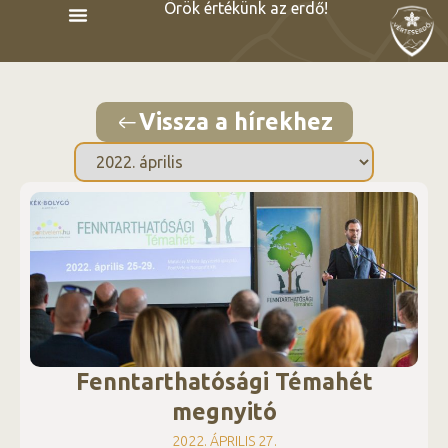
Örök értékünk az erdő!
Vissza a hírekhez
Fenntarthatósági Témahét
megnyitó
2022. ÁPRILIS 27.