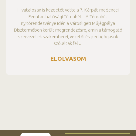
Hivatalosan is kezdetét vette a 7. Kárpát-medencei
Fenntarthatósági Témahét – A Témahét
nyitórendezvénye idén a Városligeti Műjégpálya
Dísztermében került megrendezésre, amin a támogató
szervezetek szakemberei, vezetői és pedagógusok
szólaltak fel
ELOLVASOM