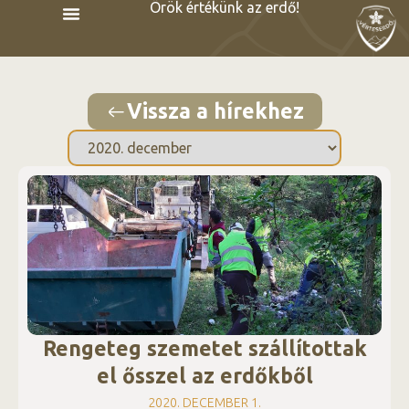
Örök értékünk az erdő!
Vissza a hírekhez
Rengeteg szemetet szállítottak
el ősszel az erdőkből
2020. DECEMBER 1.