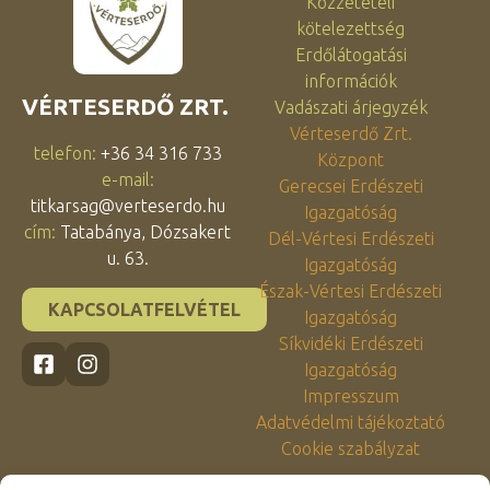
Közzétételi
kötelezettség
Erdőlátogatási
információk
VÉRTESERDŐ ZRT.
Vadászati árjegyzék
Vérteserdő Zrt.
telefon:
+36 34 316 733
Központ
e-mail:
Gerecsei Erdészeti
titkarsag@verteserdo.hu
Igazgatóság
cím:
Tatabánya, Dózsakert
Dél-Vértesi Erdészeti
u. 63.
Igazgatóság
Észak-Vértesi Erdészeti
KAPCSOLATFELVÉTEL
Igazgatóság
Síkvidéki Erdészeti
Igazgatóság
Impresszum
Adatvédelmi tájékoztató
Cookie szabályzat