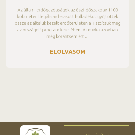
Az állami erdőgazdaságok az őszi időszakban 1100
köbméter illegálisan lerakott hulladékot gyűjtöttek
össze az általuk kezelt erdőterületen a Tisztítsuk meg
az országot! program keretében. A munka azonban
még korántsem ért
ELOLVASOM