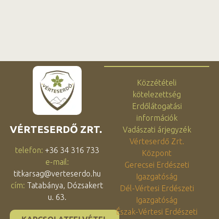
Közzétételi
kötelezettség
Erdőlátogatási
információk
VÉRTESERDŐ ZRT.
Vadászati árjegyzék
Vérteserdő Zrt.
telefon:
+36 34 316 733
Központ
e-mail:
Gerecsei Erdészeti
titkarsag@verteserdo.hu
Igazgatóság
cím:
Tatabánya, Dózsakert
Dél-Vértesi Erdészeti
u. 63.
Igazgatóság
Észak-Vértesi Erdészeti