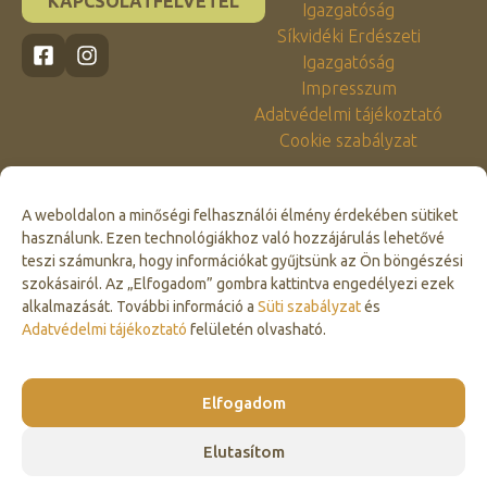
KAPCSOLATFELVÉTEL
Igazgatóság
Síkvidéki Erdészeti
Igazgatóság
Impresszum
Adatvédelmi tájékoztató
Cookie szabályzat
A weboldalon a minőségi felhasználói élmény érdekében sütiket
használunk. Ezen technológiákhoz való hozzájárulás lehetővé
teszi számunkra, hogy információkat gyűjtsünk az Ön böngészési
szokásairól. Az „Elfogadom” gombra kattintva engedélyezi ezek
alkalmazását. További információ a
Süti szabályzat
és
Click to accept marketing cookies and
Adatvédelmi tájékoztató
felületén olvasható.
enable this content
Elfogadom
Elutasítom