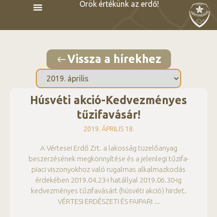
Örök értékünk az erdő!
Vissza a hírekhez
Húsvéti akció-Kedvezményes
tűzifavásár!
2019. ÁPRILIS 18.
A Vértesei Erdő Zrt. a lakosság tüzelőanyag
beszerzésének megkönnyítése és a jelenlegi tűzifa-
piaci viszonyokhoz való rugalmas alkalmazkodás
érdekében 2019.04.23-i hatállyal 2019.06.30-ig
kedvezményes tűzifavásárt (húsvéti akció) hirdet.
VÉRTESI ERDÉSZETI ÉS FAIPARI